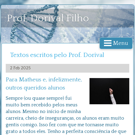
Prof. Dorival Filho
Menu
Textos escritos pelo Prof. Dorival
2 Feb 2025
Para Matheus e, infelizmente,
outros queridos alunos
Sempre (ou quase sempre) fui
muito bem recebido pelos meus
alunos. Mesmo no início de minha
carreira, cheio de inseguranças, os alunos eram muito
gentis comigo. Isso fez com que me tornasse muito
grato a todos eles. Tenho a perfeita consciência de que